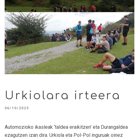
Urkiolara irteera
06/10/2023
Automozioko ikasleak ‘taldea eraikitzen’ eta Durangaldea
ezagutzen izan dira. Urkiola eta Pol-Pol inguruak oinez