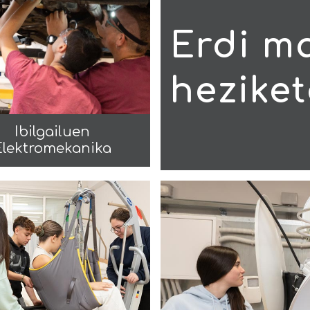
Erdi m
heziket
Ibilgailuen
Elektromekanika