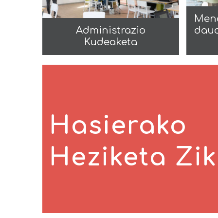
Men
Administrazio
daud
Kudeaketa
Hasierako
Heziketa Zik