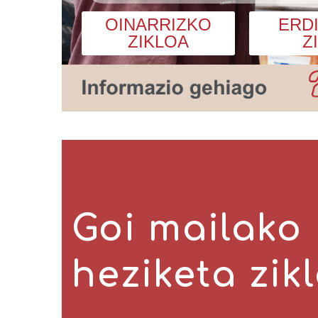
OINARRIZKO
ERD
ZIKLOA
Z
Goi mailako
heziketa zik