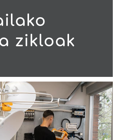
ailako
a zikloak