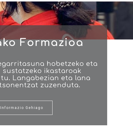
ako Formazioa
egarritasuna hobetzeko eta
 sustatzeko ikastaroak
itu. Langabezian eta lana
tsonentzat zuzenduta.
Informazio Gehiago