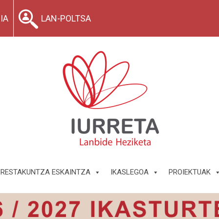
IA
LAN-POLTSA
PRESTAKUNTZA ESKAINTZA
IKASLEGOA
PROIEKTUAK