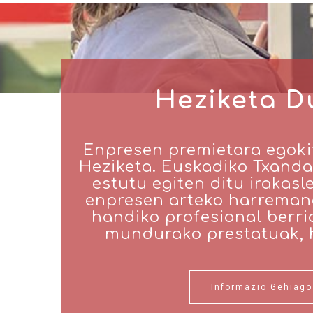
Heziketa D
Enpresen premietara egoki
Heziketa. Euskadiko Txand
estutu egiten ditu irakasle
enpresen arteko harremana
handiko profesional berri
mundurako prestatuak, h
Informazio Gehiago