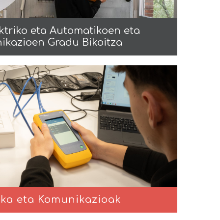
ektriko eta Automatikoen eta
ikazioen Gradu Bikoitza
ika eta Komunikazioak