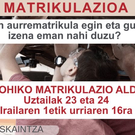
kasturtearean
ZPENA
k 4
SKAINTZA