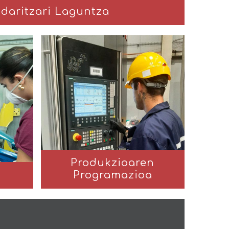
daritzari Laguntza
Produkzioaren
Programazioa