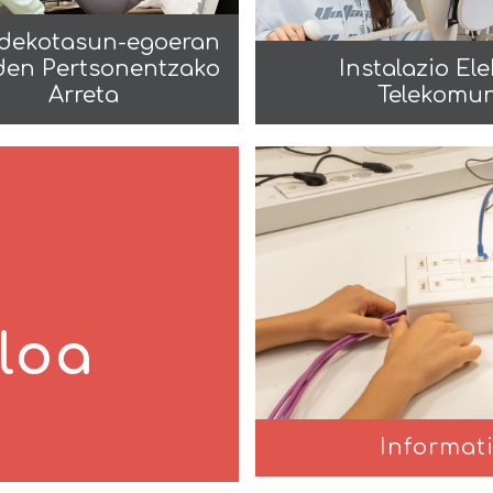
dekotasun-egoeran
en Pertsonentzako
Instalazio El
Arreta
Telekomun
loa
Informat