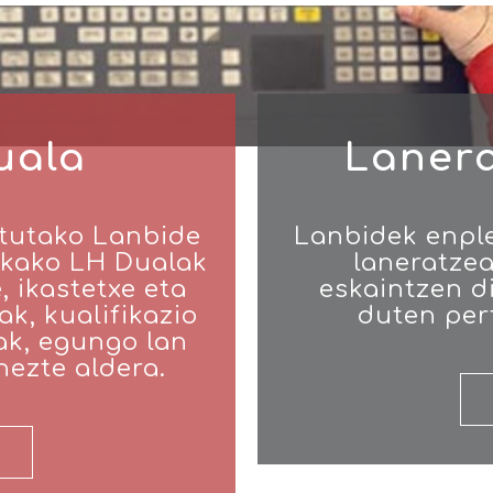
uala
Laner
tutako Lanbide
Lanbidek enpl
akako LH Dualak
laneratzea
, ikastetxe eta
eskaintzen d
k, kualifikazio
duten per
ak, egungo lan
ezte aldera.