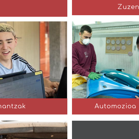
Zuzen
inantzak
Automozioa