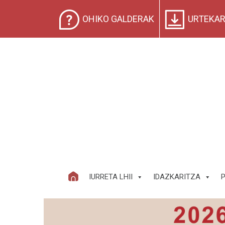
OHIKO GALDERAK
URTEKAR
IURRETA LHII
IDAZKARITZA