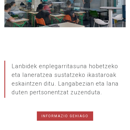
Lanbidek enplegarritasuna hobetzeko
eta laneratzea sustatzeko ikastaroak
eskaintzen ditu. Langabezian eta lana
duten pertsonentzat zuzenduta.
INFORMAZIO GEHIAGO