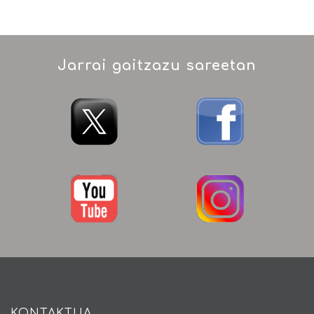
Jarrai gaitzazu sareetan
KONTAKTUA