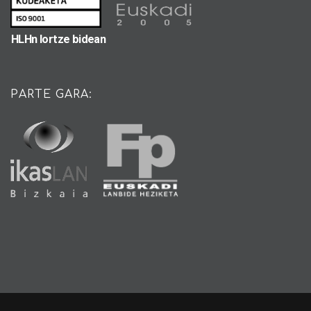
HLHn lortze bidean
PARTE GARA: