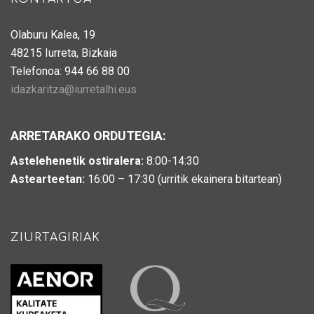
Olaburu Kalea, 19
48215 Iurreta, Bizkaia
Telefonoa: 944 66 88 00
idazkaritza@iurretalhi.eus
ARRETARAKO ORDUTEGIA:
Astelehenetik ostiralera:
8:00-14:30
Astearteetan:
16:00 – 17:30 (urritik ekainera bitartean)
ZIURTAGIRIAK