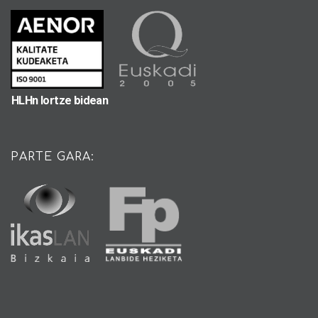
HLHn lortze bidean
PARTE GARA: