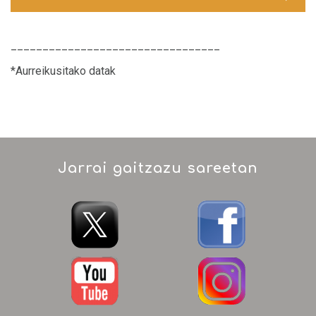
_________________________________
*Aurreikusitako datak
Jarrai gaitzazu sareetan