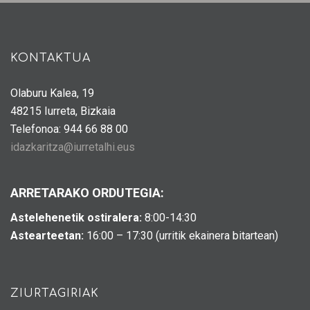
KONTAKTUA
Olaburu Kalea, 19
48215 Iurreta, Bizkaia
Telefonoa: 944 66 88 00
idazkaritza@iurretalhi.eus
ARRETARAKO ORDUTEGIA:
Astelehenetik ostiralera:
8:00-14:30
Astearteetan:
16:00 – 17:30 (urritik ekainera bitartean)
ZIURTAGIRIAK