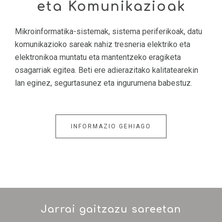
eta Komunikazioak
Mikroinformatika-sistemak, sistema periferikoak, datu
komunikazioko sareak nahiz tresneria elektriko eta
elektronikoa muntatu eta mantentzeko eragiketa
osagarriak egitea. Beti ere adierazitako kalitatearekin
lan eginez, segurtasunez eta ingurumena babestuz.
INFORMAZIO GEHIAGO
Jarrai gaitzazu sareetan