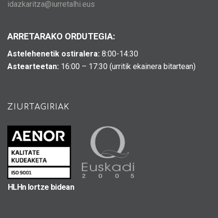
idazkaritza@iurretalhi.eus
ARRETARAKO ORDUTEGIA:
Astelehenetik ostiralera:
8:00-14:30
Astearteetan:
16:00 – 17:30 (urritik ekainera bitartean)
ZIURTAGIRIAK
HLHn lortze bidean