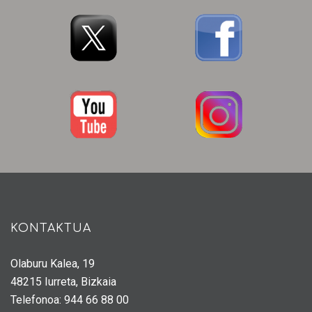
KONTAKTUA
Olaburu Kalea, 19
48215 Iurreta, Bizkaia
Telefonoa: 944 66 88 00