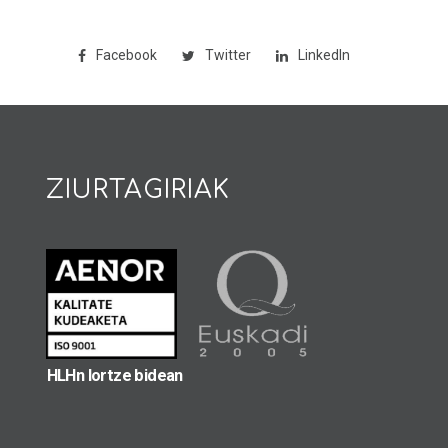
Facebook
Twitter
LinkedIn
ZIURTAGIRIAK
HLHn lortze bidean