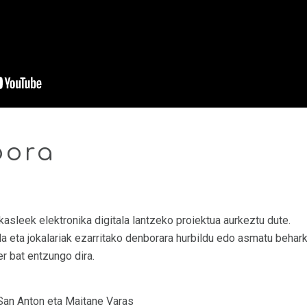
bora
asleek elektronika digitala lantzeko proiektua aurkeztu dute.
 eta jokalariak ezarritako denborara hurbildu edo asmatu behark
er bat entzungo dira.
r San Anton eta Maitane Varas