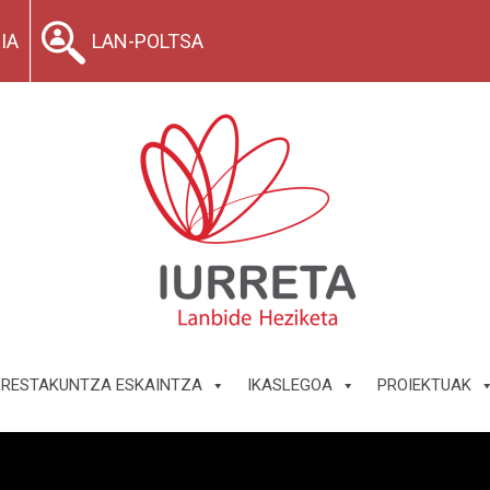
IA
LAN-POLTSA
PRESTAKUNTZA ESKAINTZA
IKASLEGOA
PROIEKTUAK