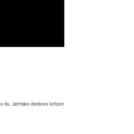
o du. Jarritako denbora lortzen