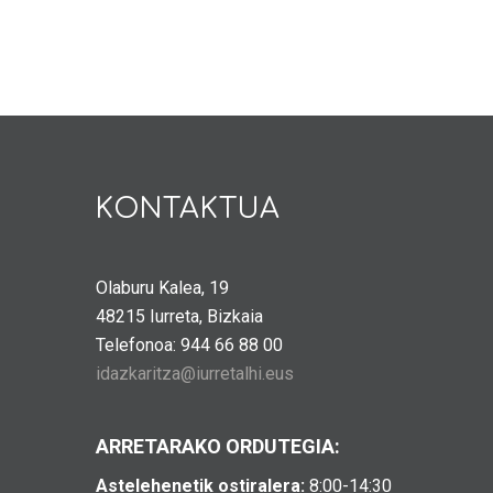
KONTAKTUA
Olaburu Kalea, 19
48215 Iurreta, Bizkaia
Telefonoa: 944 66 88 00
idazkaritza@iurretalhi.eus
ARRETARAKO ORDUTEGIA:
Astelehenetik ostiralera:
8:00-14:30