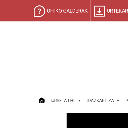
OHIKO GALDERAK
URTEKAR
IURRETA LHII
IDAZKARITZA