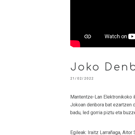
Joko Den
21/02/2022
Mantentze-Lan Elektronikoko ik
Jokoan denbora bat ezartzen da
badu, led gorria piztu eta buzz
Egileak: Iraitz Larrañaga, Aito