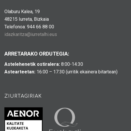
Olaburu Kalea, 19
48215 Iurreta, Bizkaia
Telefonoa: 944 66 88 00
idazkaritza@iurretalhi.eus
ARRETARAKO ORDUTEGIA:
Astelehenetik ostiralera:
8:00-14:30
Astearteetan:
16:00 – 17:30 (urritik ekainera bitartean)
ZIURTAGIRIAK