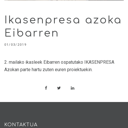
Ikasenpresa azoka
Eibarren
01/03/2019
2. mailako ik
asleek
Eibarren ospatutako IKASENPRESA
Azokan parte hartu zuten euren proiektuekin
.
KONTAKTUA