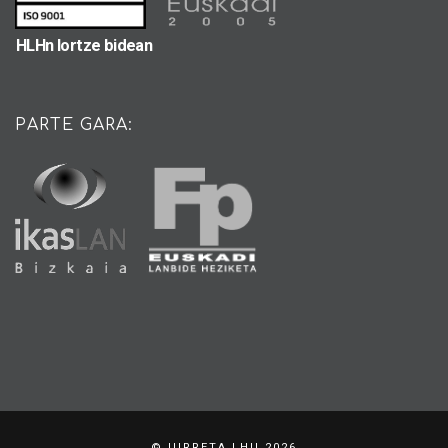
HLHn lortze bidean
PARTE GARA:
© IURRETA LHII 2026