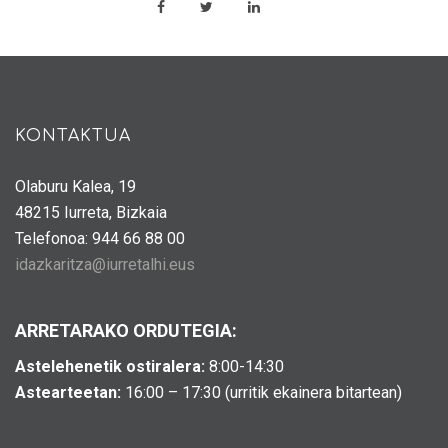
KONTAKTUA
Olaburu Kalea, 19
48215 Iurreta, Bizkaia
Telefonoa: 944 66 88 00
idazkaritza@iurretalhi.eus
ARRETARAKO ORDUTEGIA:
Astelehenetik ostiralera:
8:00-14:30
Astearteetan:
16:00 – 17:30 (urritik ekainera bitartean)