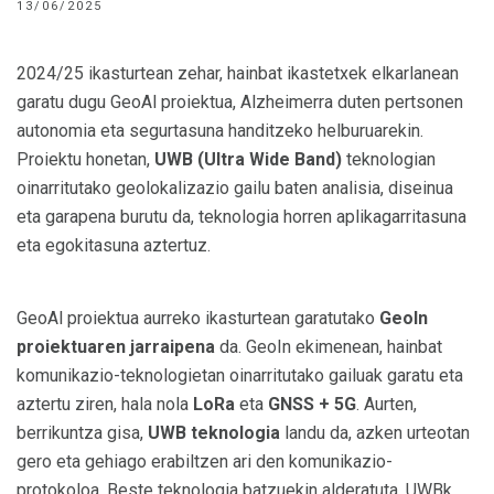
13/06/2025
2024/25 ikasturtean zehar, hainbat ikastetxek elkarlanean
garatu dugu GeoAl proiektua, Alzheimerra duten pertsonen
autonomia eta segurtasuna handitzeko helburuarekin.
Proiektu honetan,
UWB (Ultra Wide Band)
teknologian
oinarritutako geolokalizazio gailu baten analisia, diseinua
eta garapena burutu da, teknologia horren aplikagarritasuna
eta egokitasuna aztertuz.
GeoAl proiektua aurreko ikasturtean garatutako
GeoIn
proiektuaren jarraipena
da. GeoIn ekimenean, hainbat
komunikazio-teknologietan oinarritutako gailuak garatu eta
aztertu ziren, hala nola
LoRa
eta
GNSS + 5G
. Aurten,
berrikuntza gisa,
UWB teknologia
landu da, azken urteotan
gero eta gehiago erabiltzen ari den komunikazio-
protokoloa. Beste teknologia batzuekin alderatuta, UWBk