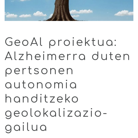
GeoAl proiektua:
Alzheimerra duten
pertsonen
autonomia
handitzeko
geolokalizazio-
gailua