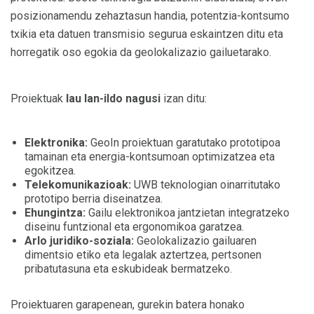
posizionamendu zehaztasun handia, potentzia-kontsumo
txikia eta datuen transmisio segurua eskaintzen ditu eta
horregatik oso egokia da geolokalizazio gailuetarako.
Proiektuak
lau lan-ildo nagusi
izan ditu:
Elektronika:
GeoIn proiektuan garatutako prototipoa
tamainan eta energia-kontsumoan optimizatzea eta
egokitzea.
Telekomunikazioak:
UWB teknologian oinarritutako
prototipo berria diseinatzea.
Ehungintza:
Gailu elektronikoa jantzietan integratzeko
diseinu funtzional eta ergonomikoa garatzea.
Arlo juridiko-soziala:
Geolokalizazio gailuaren
dimentsio etiko eta legalak aztertzea, pertsonen
pribatutasuna eta eskubideak bermatzeko.
Proiektuaren garapenean, gurekin batera honako