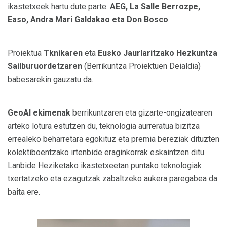
ikastetxeek hartu dute parte:
AEG, La Salle Berrozpe,
Easo, Andra Mari Galdakao eta Don Bosco
.
Proiektua
Tknikaren
eta
Eusko Jaurlaritzako Hezkuntza
Sailburuordetzaren
(Berrikuntza Proiektuen Deialdia)
babesarekin gauzatu da.
GeoAl ekimenak
berrikuntzaren eta gizarte-ongizatearen
arteko lotura estutzen du, teknologia aurreratua bizitza
errealeko beharretara egokituz eta premia bereziak dituzten
kolektiboentzako irtenbide eraginkorrak eskaintzen ditu.
Lanbide Heziketako ikastetxeetan puntako teknologiak
txertatzeko eta ezagutzak zabaltzeko aukera paregabea da
baita ere.