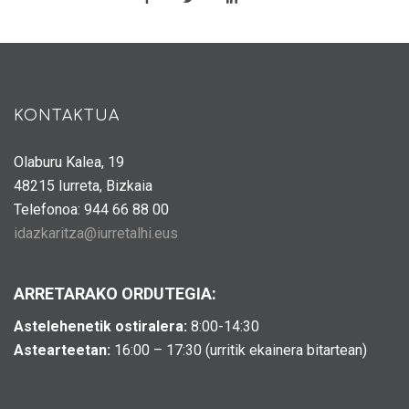
KONTAKTUA
Olaburu Kalea, 19
48215 Iurreta, Bizkaia
Telefonoa: 944 66 88 00
idazkaritza@iurretalhi.eus
ARRETARAKO ORDUTEGIA:
Astelehenetik ostiralera:
8:00-14:30
Astearteetan:
16:00 – 17:30 (urritik ekainera bitartean)