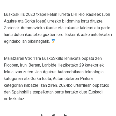
Euskoskills 2023 txapelketan Iurreta LHII-ko ikasleek (Jon
Aguirre eta Gorka Iceta) urrezko bi domina lortu dituzte.
Zorionak Automozioko ikasle eta irakasle taldeari eta parte
hartu duten ikastetxe guztieri ere. Eskerrik asko antolaketari
egindako lan bikainagatik.
Maiatzaren 9tik 11ra EuskoSkills lehiaketa ospatu zen
Ficoban, Irun. Bertan, Lanbide Heziketako 29 katekoriek
lekua izan zuten. Jon Aguirre, Automobilaren teknologia
kategorian eta Gorka Iceta, Automobilaren Pintura
kategorian irabazle izan ziren. 2024ko urtarrilean ospatuko
den Spainskills txapelketan parte hartuko dute Euskadi
ordezkatuz.