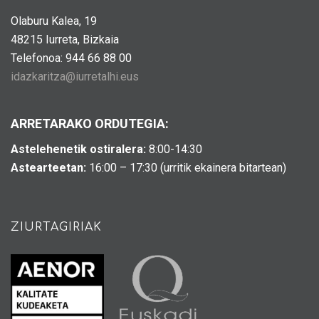
Olaburu Kalea, 19
48215 Iurreta, Bizkaia
Telefonoa: 944 66 88 00
idazkaritza@iurretalhi.eus
ARRETARAKO ORDUTEGIA:
Astelehenetik ostiralera:
8:00-14:30
Astearteetan:
16:00 – 17:30 (urritik ekainera bitartean)
ZIURTAGIRIAK