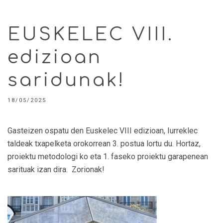
EUSKELEC VIII.
edizioan
saridunak!
18/05/2025
Gasteizen ospatu den Euskelec VIII edizioan, Iurreklec
taldeak txapelketa orokorrean 3. postua lortu du. Hortaz,
proiektu metodologi ko eta 1. faseko proiektu garapenean
sarituak izan dira. Zorionak!