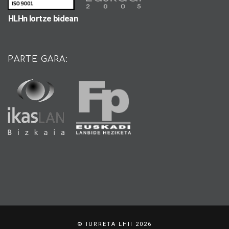
HLHn lortze bidean
PARTE GARA:
© IURRETA LHII 2026