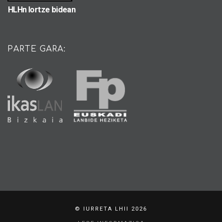
HLHn lortze bidean
PARTE GARA:
© IURRETA LHII 2026