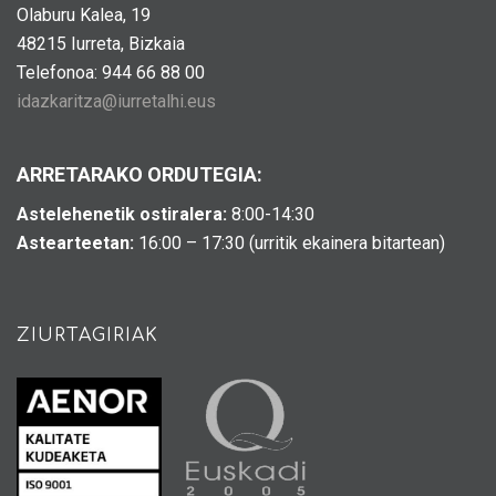
Olaburu Kalea, 19
48215 Iurreta, Bizkaia
Telefonoa: 944 66 88 00
idazkaritza@iurretalhi.eus
ARRETARAKO ORDUTEGIA:
Astelehenetik ostiralera:
8:00-14:30
Astearteetan:
16:00 – 17:30 (urritik ekainera bitartean)
ZIURTAGIRIAK