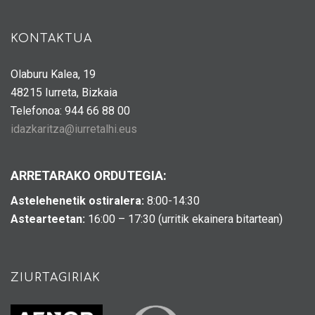
KONTAKTUA
Olaburu Kalea, 19
48215 Iurreta, Bizkaia
Telefonoa: 944 66 88 00
idazkaritza@iurretalhi.eus
ARRETARAKO ORDUTEGIA:
Astelehenetik ostiralera:
8:00-14:30
Astearteetan:
16:00 – 17:30 (urritik ekainera bitartean)
ZIURTAGIRIAK