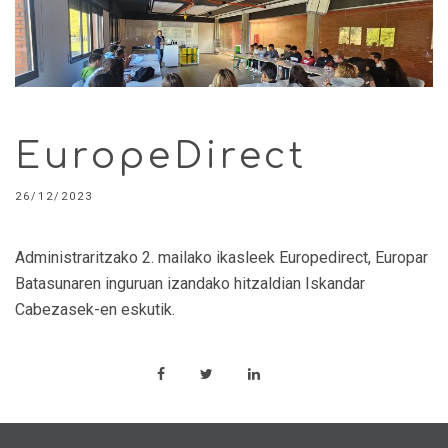
EuropeDirect
26/12/2023
Administraritzako 2. mailako ikasleek Europedirect, Europar
Batasunaren inguruan izandako hitzaldian Iskandar
Cabezasek-en eskutik.