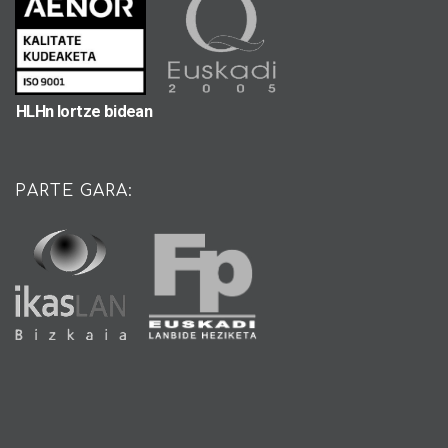
HLHn lortze bidean
PARTE GARA: