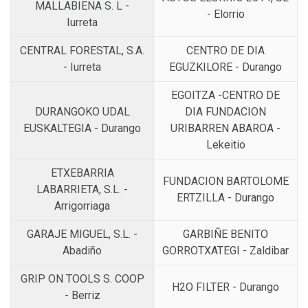
MALLABIENA S. L -
- Elorrio
Iurreta
CENTRAL FORESTAL, S.A.
CENTRO DE DIA
- Iurreta
EGUZKILORE - Durango
EGOITZA -CENTRO DE
DURANGOKO UDAL
DIA FUNDACION
EUSKALTEGIA - Durango
URIBARREN ABAROA -
Lekeitio
ETXEBARRIA
FUNDACION BARTOLOME
LABARRIETA, S.L. -
ERTZILLA - Durango
Arrigorriaga
GARAJE MIGUEL, S.L. -
GARBIÑE BENITO
Abadiño
GORROTXATEGI - Zaldibar
GRIP ON TOOLS S. COOP
H2O FILTER - Durango
- Berriz