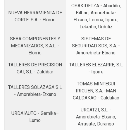
OSAKIDETZA - Abadiño,
NUEVA HERRAMIENTA DE
Bilbao, Amorebieta-
CORTE, S.A. - Elorrio
Etxano, Lemoa, Igorre,
Lekeitio, Urduliz
SEBA COMPONENTES Y
SISTEMAS DE
MECANIZADOS, S.A.L. -
SEGURIDAD SDS, S.A. -
Elorrio
Amorebieta-Etxano
TALLERES DE PRECISION
TALLERES ELEZARRE, S.L
GAI, S.L - Zaldibar
- Igorre
TOMAS MINTEGUI
TALLERES SOLAZAGA S.L
IRIGUEN, S.A. -MAN
- Amorebieta-Etxano
GALDAKAO - Galdakao
URGATZI, S.L. -
URDAIAUTO - Gernika–
Amorebieta-Etxano,
Lumo
Arrasate, Durango