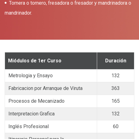
Tornera o tornero, fresadora o fresador y mandrinadora o
mandrinador.
Miódulos de 1er Curso
Duración
Metrologia y Ensayo
132
Fabricacion por Arranque de Viruta
363
Procesos de Mecanizado
165
Interpretacion Grafica
132
Inglés Profesional
60