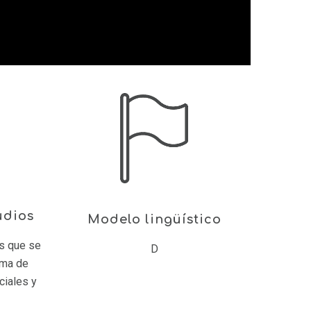
udios
Modelo lingüístico
os que se
D
ama de
ciales y