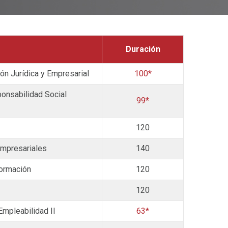
Duración
ón Jurídica y Empresarial
100*
nsabilidad Social
99*
120
empresariales
140
formación
120
120
 Empleabilidad II
63*