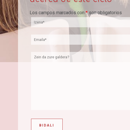
Los campos marcados con
*
son obligatorios