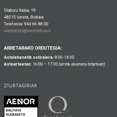
Olaburu Kalea, 19
48215 Iurreta, Bizkaia
Telefonoa: 944 66 88 00
idazkaritza@iurretalhi.eus
ARRETARAKO ORDUTEGIA:
Astelehenetik ostiralera:
8:00-14:30
Astearteetan:
16:00 – 17:30 (urritik ekainera bitartean)
ZIURTAGIRIAK