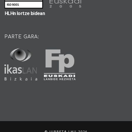
HLHn lortze bidean
PARTE GARA:
© IURRETA LHII 2026