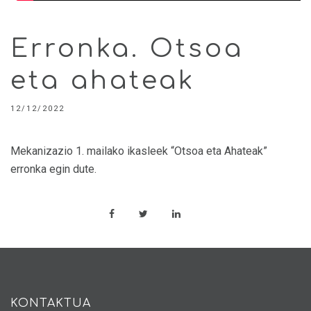
Erronka. Otsoa
eta ahateak
12/12/2022
Mekanizazio 1. mailako ikasleek “Otsoa eta Ahateak”
erronka egin dute.
KONTAKTUA