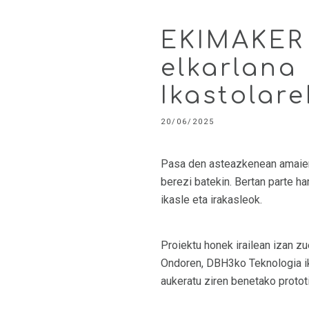
EKIMAKER 
elkarlana
Ikastolare
20/06/2025
Pasa den asteazkenean amaiera
berezi batekin. Bertan parte h
ikasle eta irakasleok.
Proiektu honek irailean izan 
Ondoren, DBH3ko Teknologia ikas
aukeratu ziren benetako protot