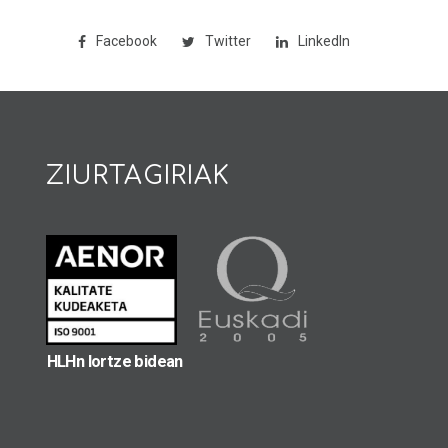
Facebook
Twitter
LinkedIn
ZIURTAGIRIAK
HLHn lortze bidean