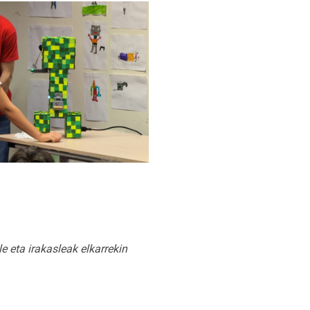
 eta irakasleak elkarrekin