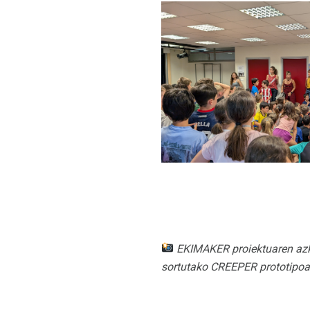
EKIMAKER proiektuaren azken
sortutako CREEPER prototipoa