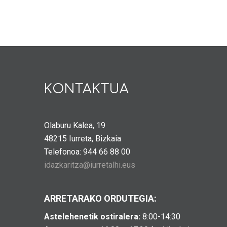
KONTAKTUA
Olaburu Kalea, 19
48215 Iurreta, Bizkaia
Telefonoa: 944 66 88 00
idazkaritza@iurretalhi.eus
ARRETARAKO ORDUTEGIA:
Astelehenetik ostiralera:
8:00-14:30