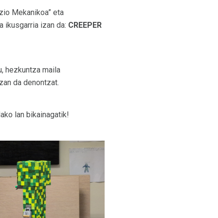
azio Mekanikoa” eta
a ikusgarria izan da:
CREEPER
u, hezkuntza maila
izan da denontzat.
ako lan bikainagatik!