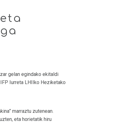
eta
aga
ar gelan egindako ekitaldi
CIFP Iurreta LHIIko Heziketako
kina” marraztu zutenean.
ten, eta horietatik hiru