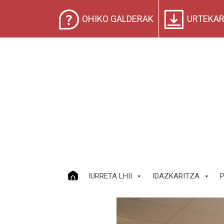
OHIKO GALDERAK
URTEKAR
IURRETA LHII
IDAZKARITZA