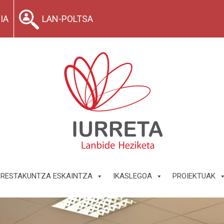
IA
LAN-POLTSA
PRESTAKUNTZA ESKAINTZA
IKASLEGOA
PROIEKTUAK