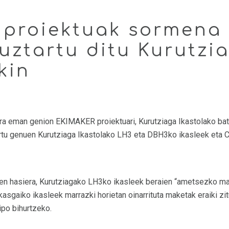
proiektuak sormena 
 uztartu ditu Kurutzi
kin
 eman genion EKIMAKER proiektuari, Kurutziaga Ikastolako batz
artu genuen Kurutziaga Ikastolako LH3 eta DBH3ko ikasleek eta 
zuen hasiera, Kurutziagako LH3ko ikasleek beraien “ametsezko ma
gaiko ikasleek marrazki horietan oinarrituta maketak eraiki zituz
ipo bihurtzeko.