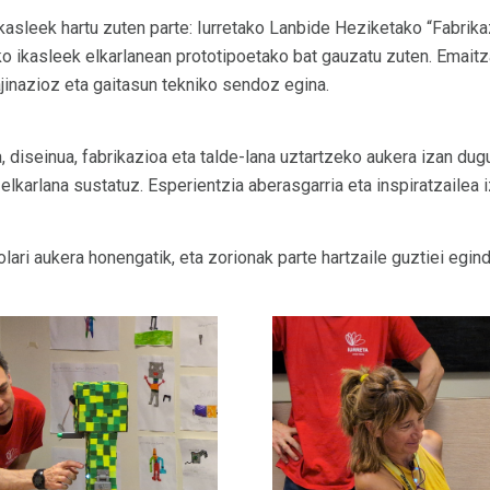
ikasleek hartu zuten parte: Iurretako Lanbide Heziketako “Fabrik
ko ikasleek elkarlanean prototipoetako bat gauzatu zuten. Emaitz
jinazioz eta gaitasun tekniko sendoz egina.
 diseinua, fabrikazioa eta talde-lana uztartzeko aukera izan dug
elkarlana sustatuz. Esperientzia aberasgarria eta inspiratzailea 
lari aukera honengatik, eta zorionak parte hartzaile guztiei egind