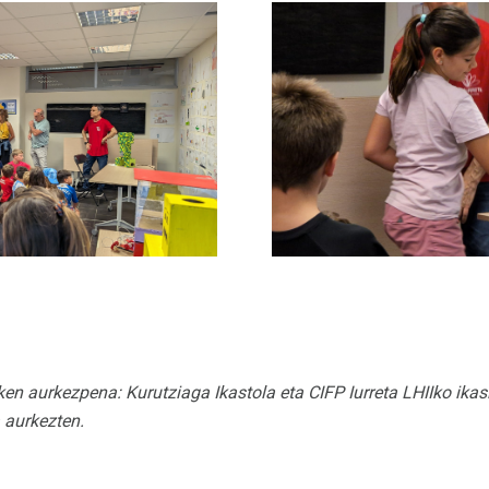
 aurkezpena: Kurutziaga Ikastola eta CIFP Iurreta LHIIko ikasle
 aurkezten.