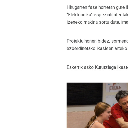
Hirugarren fase horretan gure 
“Elektrionika” espezialitateeta
izeneko makina sortu dute, ima
Proiektu honen bidez, sormena,
ezberdinetako ikasleen arteko 
Eskerrik asko Kurutziaga Ikasto